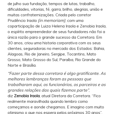
de julho sua fundação, tempos de lutas, trabalho,
dificuldades, vitorias, fé, garra, brilho, alegrias, união e
muitas confraternizações. Criada pelo corretor
Prudêncio Iraola
{in memoriam}
, com uma
coparticipação de Luiza Helena Iraola e Zenobia Iraola,
o espírito empreendedor de seus fundadores não foi a
única razão para o grande sucesso da Corretora. Em
30 anos, criou uma historia corporativa com os seus
clientes, seguradoras no mercado dos Estados: Bahia,
Alagoas, Rio de Janeiro, Sergipe, Tocantins, Mato
Grosso, Mato Grosso do Sul, Paraíba, Rio Grande do
Norte e Brasília.
“Fazer parte dessa corretora é algo gratificante. As
melhores lembranças foram as pessoas que
trabalharam aqui, os funcionários, os parceiros e as
grandes relações das quais fizemos parte”
,
diz
Zenobia Iraola
, atual Diretora da Corretora. “Fico
realmente maravilhada quando lembro como
começamos e aonde chegamos. E imagino com muito
otimismo o que nos espera pelos próximos 30 anos”,